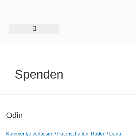
Zum
Inhalt
springen
Unser Tierschutzhof
Spenden
Odin
Odin
Kommentar verfassen
/
Patenschaften
,
Rüden
/
Dana