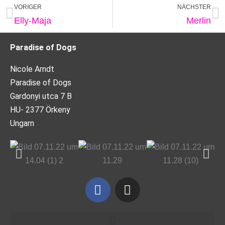
Zurück
N
VORIGER
NÄCHSTER
Elly-Maja
Merlin
Paradise of Dogs
Nicole Arndt
Paradise of Dogs
Gardonyi utca 7 B
HU- 2377 Örkeny
Ungarn
F
I
a
n
c
s
e
t