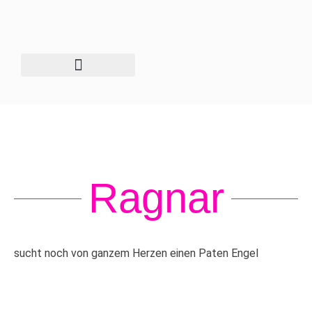
Zum
Inhalt
springen
Unser Tierschutzhof
Ragnar
sucht noch von ganzem Herzen einen Paten Engel