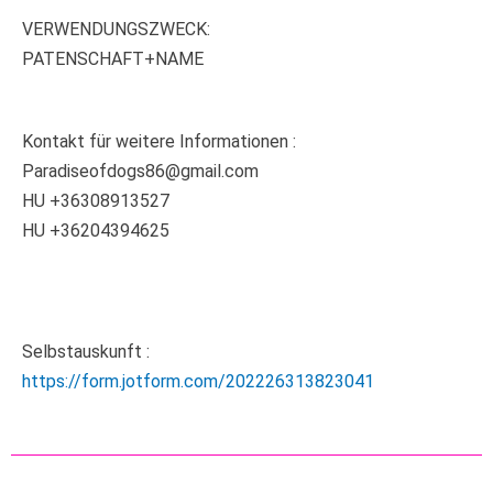
VERWENDUNGSZWECK:
PATENSCHAFT+NAME
Kontakt für weitere Informationen :
Paradiseofdogs86@gmail.com
HU +36308913527
HU +36204394625
Selbstauskunft :
https://form.jotform.com/202226313823041