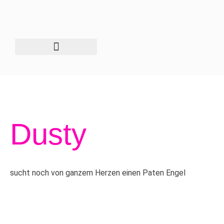
Zum
Inhalt
springen
Unser Tierschutzhof
Dusty
sucht noch von ganzem Herzen einen Paten Engel