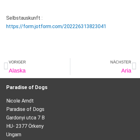
Selbstauskunft :
https://form.jotform.com/202226313823041
Zurück
N
VORIGER
NÄCHSTER
Alaska
Aria
Paradise of Dogs
Nicole Arndt
Paradise of Dogs
Gardonyi utca 7 B
HU- 2377 Örkeny
Ungarn